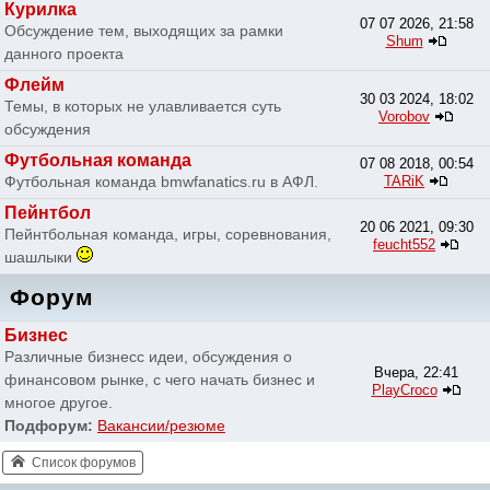
Курилка
07 07 2026, 21:58
Обсуждение тем, выходящих за рамки
Shum
данного проекта
Флейм
30 03 2024, 18:02
Темы, в которых не улавливается суть
Vorobov
обсуждения
Футбольная команда
07 08 2018, 00:54
Футбольная команда bmwfanatics.ru в АФЛ.
TARiK
Пейнтбол
20 06 2021, 09:30
Пейнтбольная команда, игры, соревнования,
feucht552
шашлыки
Форум
Бизнес
Различные бизнесс идеи, обсуждения о
Вчера, 22:41
финансовом рынке, с чего начать бизнес и
PlayCroco
многое другое.
Подфорум:
Вакансии/резюме
Список форумов