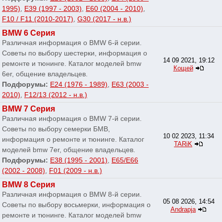
1995)
,
E39 (1997 - 2003)
,
E60 (2004 - 2010)
,
F10 / F11 (2010-2017)
,
G30 (2017 - н.в.)
BMW 6 Серия
Различная информация о BMW 6-й серии.
Советы по выбору шестерки, информация о
14 09 2021, 19:12
ремонте и тюнинге. Каталог моделей bmw
Кощей
6er, общение владельцев.
Подфорумы:
E24 (1976 - 1989)
,
E63 (2003 -
2010)
,
F12/13 (2012 - н.в.)
BMW 7 Серия
Различная информация о BMW 7-й серии.
Советы по выбору семерки БМВ,
10 02 2023, 11:34
информация о ремонте и тюнинге. Каталог
TARiK
моделей bmw 7er, общение владельцев.
Подфорумы:
E38 (1995 - 2001)
,
E65/E66
(2002 - 2008)
,
F01 (2009 - н.в.)
BMW 8 Серия
Различная информация о BMW 8-й серии.
05 08 2026, 14:54
Советы по выбору восьмерки, информация о
Andrapja
ремонте и тюнинге. Каталог моделей bmw