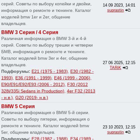
серий. Советы по выбору копейки и двойки,
14 09 2023, 14:01
информация о ремонте и тюнинге. Каталог
suprastin
моделей bmw 1er и 2er, общение
владельцев.
BMW 3 Серия / 4 Серия
Различная информация о BMW 3-й и 4-й
серий. Советы по выбору трешки и четверки
БМВ, информация о ремонте и тюнинге.
Каталог моделей bmw 3er и 4er, общение
27 06 2025, 12:15
владельцев.
TARiK
Подфорумы:
E21 (1975 - 1983)
,
E30 (1982 -
1993)
,
E36 (1991 - 1999)
,
E46 (1999 - 2006)
,
E90/E91/E92/E93 (2006 - 2012)
,
F30 (2012
328i/335i Sedans in Production)
,
4er F32 (2013
- н.в.)
,
G20 (2019- н.в.)
BMW 5 Серия
Различная информация о BMW 5-й серии.
Советы по выбору пятерки, информация о
ремонте и тюнинге. Каталог моделей bmw
23 10 2023, 12:15
5er, общение владельцев.
suprastin
Подфорумы:
E28 (1982 - 1988)
,
E34 (1989 -