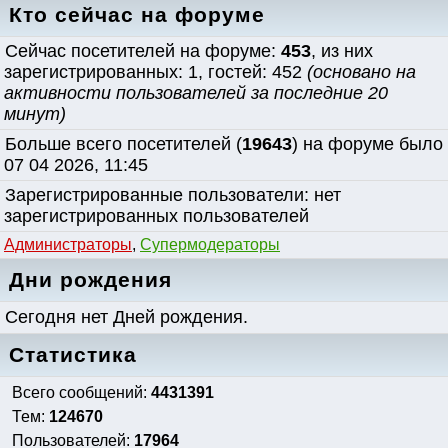
Кто сейчас на форуме
Сейчас посетителей на форуме:
453
, из них
зарегистрированных: 1, гостей: 452
(основано на
активности пользователей за последние 20
минут)
Больше всего посетителей (
19643
) на форуме было
07 04 2026, 11:45
Зарегистрированные пользователи: нет
зарегистрированных пользователей
Администраторы
,
Супермодераторы
Дни рождения
Сегодня нет Дней рождения.
Статистика
Всего сообщений:
4431391
Тем:
124670
Пользователей:
17964