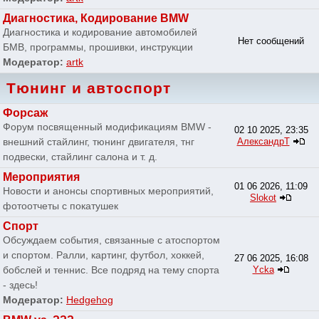
Диагностика, Кодирование BMW
Диагностика и кодирование автомобилей
Нет сообщений
БМВ, программы, прошивки, инструкции
Модератор:
artk
Тюнинг и автоспорт
Форсаж
Форум посвященный модификациям BMW -
02 10 2025, 23:35
внешний стайлинг, тюнинг двигателя, тнг
АлександрТ
подвески, стайлинг салона и т. д.
Мероприятия
01 06 2026, 11:09
Новости и анонсы спортивных мероприятий,
Slokot
фотоотчеты с покатушек
Спорт
Обсуждаем события, связанные с атоспортом
и спортом. Ралли, картинг, футбол, хоккей,
27 06 2025, 16:08
бобслей и теннис. Все подряд на тему спорта
Ycka
- здесь!
Модератор:
Hedgehog