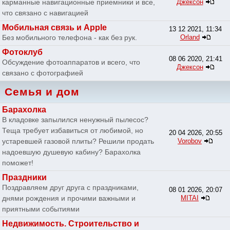
карманные навигационные приемники и все,
Джексон
что связано с навигацией
Мобильная связь и Apple
13 12 2021, 11:34
Без мобильного телефона - как без рук.
Orland
Фотоклуб
08 06 2020, 21:41
Обсуждение фотоаппаратов и всего, что
Джексон
связано с фотографией
Семья и дом
Барахолка
В кладовке запылился ненужный пылесос?
Теща требует избавиться от любимой, но
20 04 2026, 20:55
устаревшей газовой плиты? Решили продать
Vorobov
надоевшую душевую кабину? Барахолка
поможет!
Праздники
Поздравляем друг друга с праздниками,
08 01 2026, 20:07
днями рождения и прочими важными и
MITAI
приятными событиями
Недвижимость. Строительство и