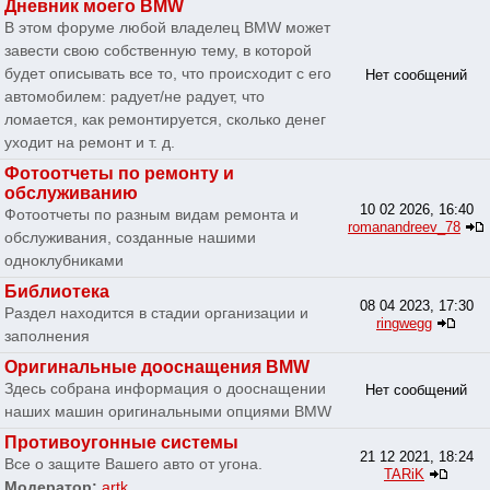
Дневник моего BMW
В этом форуме любой владелец BMW может
завести свою собственную тему, в которой
будет описывать все то, что происходит с его
Нет сообщений
автомобилем: радует/не радует, что
ломается, как ремонтируется, сколько денег
уходит на ремонт и т. д.
Фотоотчеты по ремонту и
обслуживанию
10 02 2026, 16:40
Фотоотчеты по разным видам ремонта и
romanandreev_78
обслуживания, созданные нашими
одноклубниками
Библиотека
08 04 2023, 17:30
Раздел находится в стадии организации и
ringwegg
заполнения
Оригинальные дооснащения BMW
Здесь собрана информация о дооснащении
Нет сообщений
наших машин оригинальными опциями BMW
Противоугонные системы
21 12 2021, 18:24
Все о защите Вашего авто от угона.
TARiK
Модератор:
artk