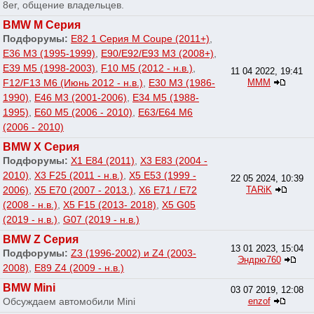
8er, общение владельцев.
BMW M Серия
Подфорумы:
E82 1 Серия M Coupe (2011+)
,
E36 M3 (1995-1999)
,
E90/E92/E93 M3 (2008+)
,
E39 M5 (1998-2003)
,
F10 M5 (2012 - н.в.)
,
11 04 2022, 19:41
F12/F13 M6 (Июнь 2012 - н.в.)
,
E30 M3 (1986-
МММ
1990)
,
E46 M3 (2001-2006)
,
E34 M5 (1988-
1995)
,
E60 M5 (2006 - 2010)
,
E63/E64 M6
(2006 - 2010)
BMW X Серия
Подфорумы:
X1 E84 (2011)
,
X3 E83 (2004 -
2010)
,
X3 F25 (2011 - н.в.)
,
X5 E53 (1999 -
22 05 2024, 10:39
2006)
,
X5 E70 (2007 - 2013.)
,
X6 E71 / E72
TARiK
(2008 - н.в.)
,
X5 F15 (2013- 2018)
,
X5 G05
(2019 - н.в.)
,
G07 (2019 - н.в.)
BMW Z Серия
13 01 2023, 15:04
Подфорумы:
Z3 (1996-2002) и Z4 (2003-
Эндрю760
2008)
,
E89 Z4 (2009 - н.в.)
BMW Mini
03 07 2019, 12:08
Обсуждаем автомобили Mini
enzof