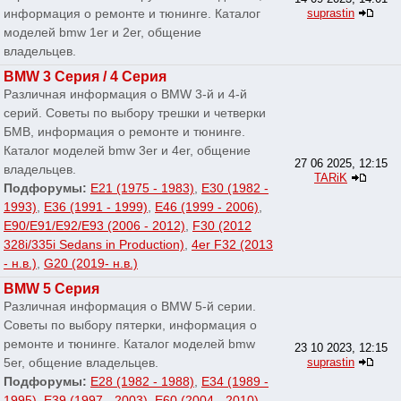
информация о ремонте и тюнинге. Каталог
suprastin
моделей bmw 1er и 2er, общение
владельцев.
BMW 3 Серия / 4 Серия
Различная информация о BMW 3-й и 4-й
серий. Советы по выбору трешки и четверки
БМВ, информация о ремонте и тюнинге.
Каталог моделей bmw 3er и 4er, общение
27 06 2025, 12:15
владельцев.
TARiK
Подфорумы:
E21 (1975 - 1983)
,
E30 (1982 -
1993)
,
E36 (1991 - 1999)
,
E46 (1999 - 2006)
,
E90/E91/E92/E93 (2006 - 2012)
,
F30 (2012
328i/335i Sedans in Production)
,
4er F32 (2013
- н.в.)
,
G20 (2019- н.в.)
BMW 5 Серия
Различная информация о BMW 5-й серии.
Советы по выбору пятерки, информация о
ремонте и тюнинге. Каталог моделей bmw
23 10 2023, 12:15
5er, общение владельцев.
suprastin
Подфорумы:
E28 (1982 - 1988)
,
E34 (1989 -
1995)
,
E39 (1997 - 2003)
,
E60 (2004 - 2010)
,