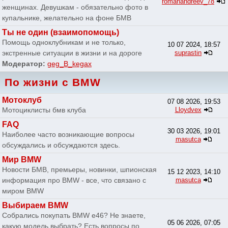
romanandreev_78
женщинах. Девушкам - обязательно фото в
купальнике, желательно на фоне БМВ
Ты не один (взаимопомощь)
Помощь одноклубникам и не только,
10 07 2024, 18:57
экстренные ситуации в жизни и на дороге
suprastin
Модератор:
geg_B_kegax
По жизни с BMW
Мотоклуб
07 08 2026, 19:53
Мотоциклисты бмв клуба
Lloydvex
FAQ
30 03 2026, 19:01
Наиболее часто возникающие вопросы
masutca
обсуждались и обсуждаются здесь.
Мир BMW
Новости БМВ, премьеры, новинки, шпионская
15 12 2023, 14:10
информация про BMW - все, что связано с
masutca
миром BMW
Выбираем BMW
Собрались покупать BMW e46? Не знаете,
05 06 2026, 07:05
какую модель выбрать? Есть вопросы по