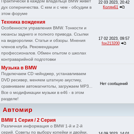
Практически в каждом владельце BMW живет
22 03 2023, 20:42
дух соперничества. С кем и с чем - обсудим в
Колян61
этом форуме
Техника вождения
Особенности управления BMW. Тонкости и
нюансы заднего и полного привода. Ссылки
17 02 2023, 09:57
на видеоролики. Статьи и обзоры. Мнения
fox213200
членов клуба. Рекомендации
профессионалов. Обмен опытом о школах
контраварийной подготовки
Музыка в BMW
Подключаем CD чейнджер, устанавливаем
DVD ресивер, меняем штатную акустику,
Нет сообщений
сравниваем автомагнитолы, загружаем MP3...
Все о модификации музыки в e46 - в этом
разделе!
Автомир
BMW 1 Серия / 2 Серия
Различная информация о BMW 1-й и 2-й
серий. Советы по выбору копейки и двойки,
14 09 2023, 14:01