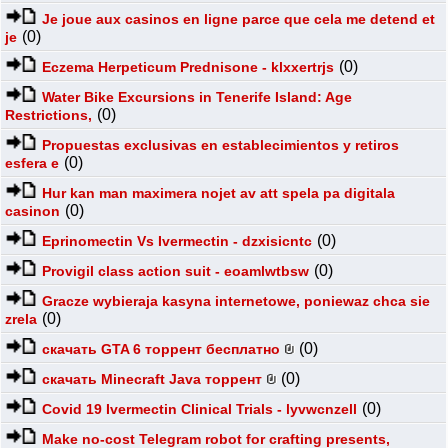
Je joue aux casinos en ligne parce que cela me detend et
(0)
je
(0)
Eczema Herpeticum Prednisone - klxxertrjs
Water Bike Excursions in Tenerife Island: Age
(0)
Restrictions,
Propuestas exclusivas en establecimientos y retiros
(0)
esfera e
Hur kan man maximera nojet av att spela pa digitala
(0)
casinon
(0)
Eprinomectin Vs Ivermectin - dzxisicntc
(0)
Provigil class action suit - eoamlwtbsw
Gracze wybieraja kasyna internetowe, poniewaz chca sie
(0)
zrela
(0)
скачать GTA 6 торрент бесплатно
(0)
скачать Minecraft Java торрент
(0)
Covid 19 Ivermectin Clinical Trials - lyvwcnzell
Make no-cost Telegram robot for crafting presents,