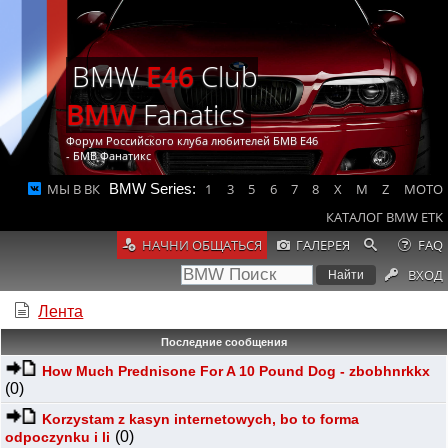
BMW
E46
Club
BMW
Fanatics
Форум Российского клуба любителей БМВ Е46
- БМВ Фанатикс
МЫ В ВК
BMW Series:
1
3
5
6
7
8
X
M
Z
MOTO
КАТАЛОГ BMW ETK
НАЧНИ ОБЩАТЬСЯ
ГАЛЕРЕЯ
FAQ
ВХОД
Лента
Последние сообщения
How Much Prednisone For A 10 Pound Dog - zbobhnrkkx
(0)
Korzystam z kasyn internetowych, bo to forma
(0)
odpoczynku i li