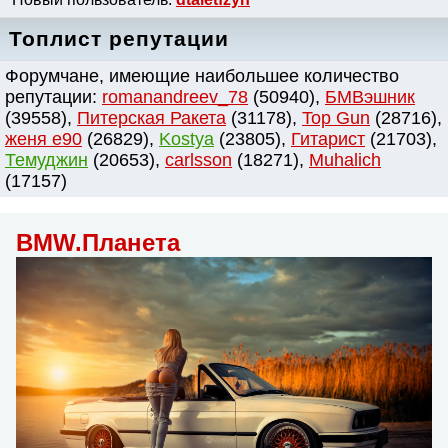
Топлист репутации
Форумчане, имеющие наибольшее количество
репутации:
romanandreev_78
(50940),
БМВэшник
(39558),
Питерская Ракета
(31178),
Top Gun
(28716),
женя e90
(26829),
Kostya
(23805),
Гитарист
(21703),
Темуджин
(20653),
сarlsson
(18271),
Muhalich
(17157)
BMW.Планета