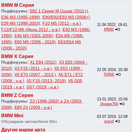
BMW M Серия
Подфорумы:
E82 1 Серия M Coupe (2011+)
,
E36 M3 (1995-1999)
,
E90/E92/E93 M3 (2008+)
,
E39 M5 (1998-2003)
,
F10 M5 (2012 - н.в.)
,
11 04 2022, 19:41
F12/F13 M6 (Июнь 2012 - н.в.)
,
E30 M3 (1986-
МММ
1990)
,
E46 M3 (2001-2006)
,
E34 M5 (1988-
1995)
,
E60 M5 (2006 - 2010)
,
E63/E64 M6
(2006 - 2010)
BMW X Серия
Подфорумы:
X1 E84 (2011)
,
X3 E83 (2004 -
2010)
,
X3 F25 (2011 - н.в.)
,
X5 E53 (1999 -
22 05 2024, 10:39
2006)
,
X5 E70 (2007 - 2013.)
,
X6 E71 / E72
TARiK
(2008 - н.в.)
,
X5 F15 (2013- 2018)
,
X5 G05
(2019 - н.в.)
,
G07 (2019 - н.в.)
BMW Z Серия
13 01 2023, 15:04
Подфорумы:
Z3 (1996-2002) и Z4 (2003-
Эндрю760
2008)
,
E89 Z4 (2009 - н.в.)
BMW Mini
03 07 2019, 12:08
Обсуждаем автомобили Mini
enzof
Другие марки авто