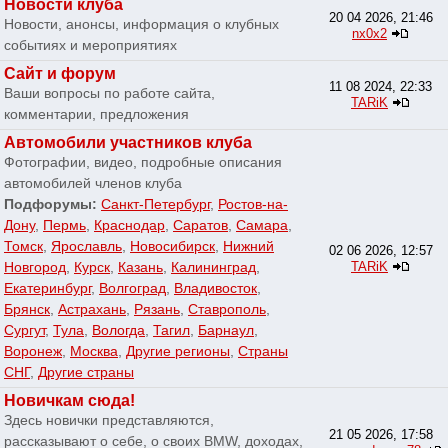
Новости клуба
20 04 2026, 21:46
Новости, анонсы, информация о клубных
nx0x2
событиях и мероприятиях
Сайт и форум
11 08 2024, 22:33
Ваши вопросы по работе сайта,
TARiK
комментарии, предложения
Автомобили участников клуба
Фотографии, видео, подробные описания
автомобилей членов клуба
Подфорумы:
Санкт-Петербург
,
Ростов-на-
Дону
,
Пермь
,
Краснодар
,
Саратов
,
Самара
,
Томск
,
Ярославль
,
Новосибирск
,
Нижний
02 06 2026, 12:57
Новгород
,
Курск
,
Казань
,
Калининград
,
TARiK
Екатеринбург
,
Волгоград
,
Владивосток
,
Брянск
,
Астрахань
,
Рязань
,
Ставрополь
,
Сургут
,
Тула
,
Вологда
,
Тагил
,
Барнаул
,
Воронеж
,
Москва
,
Другие регионы
,
Страны
СНГ
,
Другие страны
Новичкам сюда!
Здесь новички представляются,
21 05 2026, 17:58
рассказывают о себе, о своих BMW, доходах,