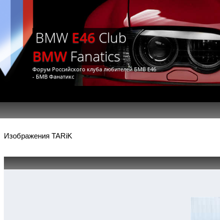
BMW
E46
Club
BMW
Fanatics
Форум Российского клуба любителей БМВ Е46
- БМВ Фанатикс
Изображения TARiK