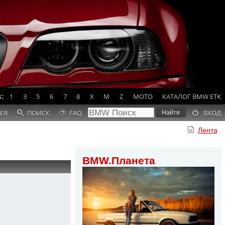
:
1
3
5
6
7
8
X
M
Z
MOTO
КАТАЛОГ BMW ETK
ЕЯ
ПОИСК
FAQ
ВХОД
Лента
BMW.Планета