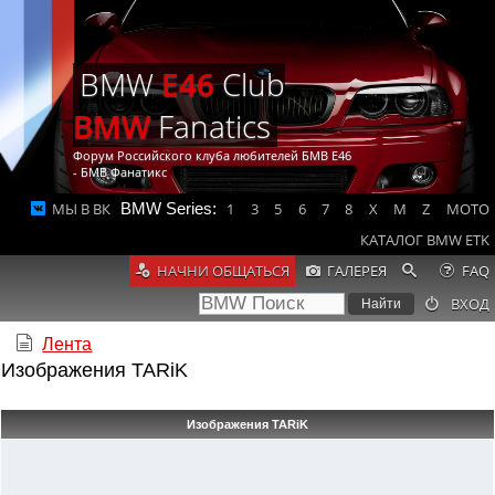
BMW
E46
Club
BMW
Fanatics
Форум Российского клуба любителей БМВ Е46
- БМВ Фанатикс
МЫ В ВК
BMW Series:
1
3
5
6
7
8
X
M
Z
MOTO
КАТАЛОГ BMW ETK
НАЧНИ ОБЩАТЬСЯ
ГАЛЕРЕЯ
FAQ
ВХОД
Лента
Изображения TARiK
Изображения TARiK