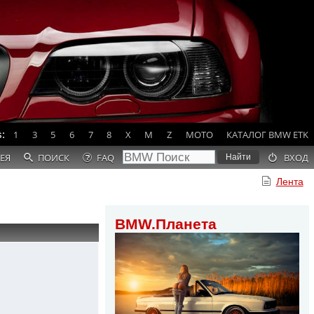
:
1
3
5
6
7
8
X
M
Z
MOTO
КАТАЛОГ BMW ETK
ЕЯ
ПОИСК
FAQ
ВХОД
Лента
BMW.Планета