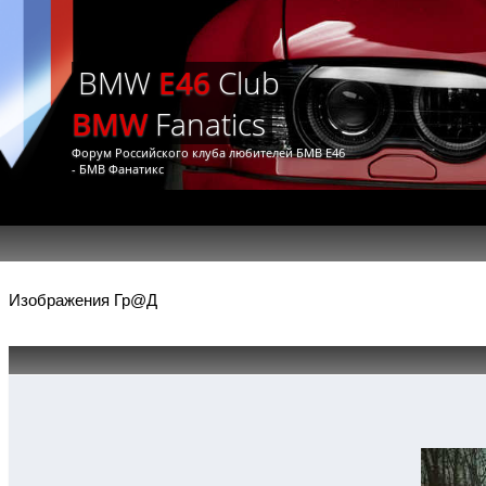
BMW
E46
Club
BMW
Fanatics
Форум Российского клуба любителей БМВ Е46
- БМВ Фанатикс
Изображения Гр@Д