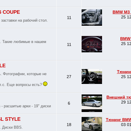
46 COUPE
BMW M3 
25 12
11
заставки на рабочий стол.
BMW 
". Такие любимые в нашем
25 12
11
LE
Тюнин
. Фотографии, которые не
27
25 12
л.с. Еще вопросы есть?
Внешний тю
29 12
6
- расшитые арки - 19" диски
SL STYLE
Тюнинг BMW 
18
03 01
. Диски BBS.