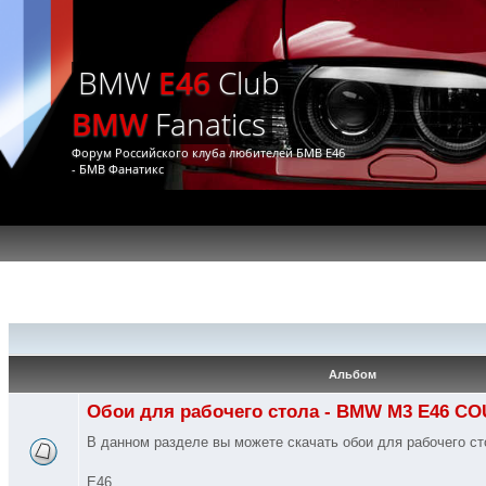
BMW
E46
Club
BMW
Fanatics
Форум Российского клуба любителей БМВ Е46
- БМВ Фанатикс
Альбом
Обои для рабочего стола - BMW M3 E46 C
В данном разделе вы можете скачать обои для рабочего 
E46