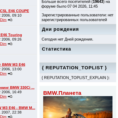
Больше всего посетителей (
19643
) на
форуме было 07 04 2026, 11:45
CSL E46 COUPE
Зарегистрированные пользователи: нет
 2006, 09:10
зарегистрированных пользователей
Dim
Дни рождения
E46 Touring
Сегодня нет Дней рождения.
 2006, 09:26
Dim
Статистика
г BMW M3 E46
{ REPUTATION_TOPLIST }
 2006, 13:00
Dim
{ REPUTATION_TOPLIST_EXPLAIN }:
нинг BMW 330Ci ...
 2006, 16:49
BMW.Планета
Dim
M3 E46 - BMW M...
 2007, 22:38
Dim