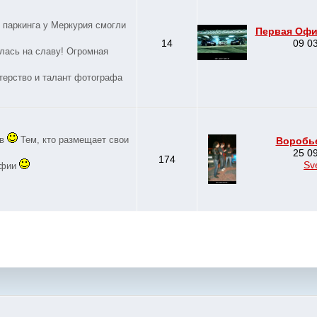
о паркинга у Меркурия смогли
Первая Офиц
14
09 03
лась на славу! Огромная
стерство и талант фотографа
ов
Тем, кто размещает свои
Воробье
25 09
174
Sv
афии