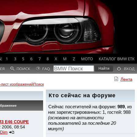
:
1
3
5
6
7
8
X
M
Z
MOTO
КАТАЛОГ BMW ETK
ЕЯ
ПОИСК
FAQ
ВХОД
Лента
-лист изображений
Поиск
Кто сейчас на форуме
ображение
Сейчас посетителей на форуме:
989
, из
них зарегистрированных: 1, гостей: 988
(основано на активности
3 E46 COUPE
пользователей за последние 20
 2006, 08:54
минут)
Dim