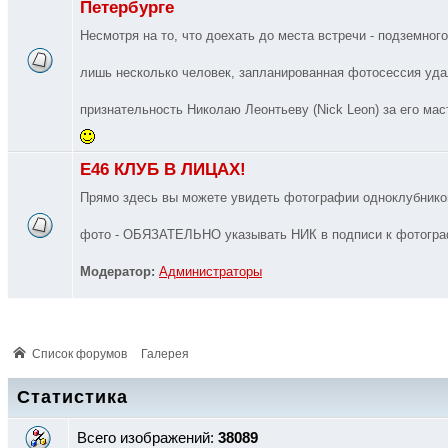
Петербурге
Несмотря на то, что доехать до места встречи - подземног
лишь несколько человек, запланированная фотосессия уда
признательность Николаю Леонтьеву (Nick Leon) за его ма
E46 КЛУБ В ЛИЦАХ!
Прямо здесь вы можете увидеть фотографии одноклубник
фото - ОБЯЗАТЕЛЬНО указывать НИК в подписи к фотогр
Модератор:
Администраторы
Список форумов
Галерея
Статистика
Всего изображений:
38089