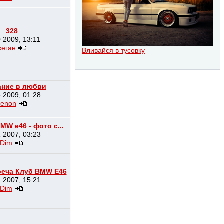
328
 2009, 13:11
жеган
Вливайся в тусовку
ание в любви
 2009, 01:28
Xenon
MW e46 - фото с...
 2007, 03:23
Dim
реча Клуб BMW E46
 2007, 15:21
Dim