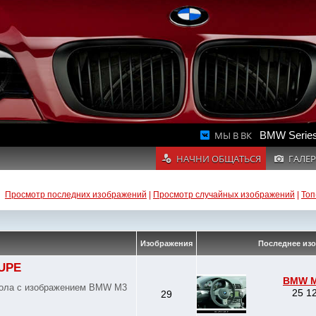
МЫ В ВК
BMW Series
НАЧНИ ОБЩАТЬСЯ
ГАЛЕР
Просмотр последних изображений
|
Просмотр случайных изображений
|
Топ
Изображения
Последнее из
OUPE
BMW M
стола с изображением BMW M3
25 12
29