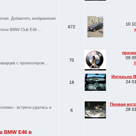
рочая. Добавлять изображения
10 10
672
тели BMW Club E46 ...
призн
09 05
70
аварцев с пропеллером...
Интерьер B
24 01
18
Первая вст
аклизмы - встреча удалась и
28 01
6
а BMW E46 в