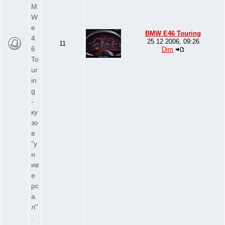
M
W
e
BMW E46 Touring
4
25 12 2006, 09:26
11
6
Dim
To
ur
in
g
-
ку
зо
в
"у
н
ив
е
рс
а
л"
.