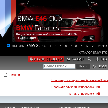
BMW
E46
Club
BMW
Fanatics
Форум Российского клуба любителей БМВ Е46
- БМВ Фанатикс
МЫ В ВК
BMW Series:
1
3
5
6
7
8
X
M
Z
MOTO
КАТАЛОГ BMW ETK
НАЧНИ ОБЩАТЬСЯ
ГАЛЕРЕЯ
FAQ
ВХОД
Лента
Просмотр последних изображений
Поиск
|
Просмотр случайных изображений
|
Топ-лист изображений
Альбом
Изображения
Последнее изображение