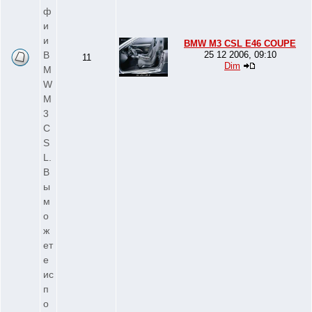
ф
и
и
BMW M3 CSL E46 COUPE
B
25 12 2006, 09:10
11
Dim
M
W
M
3
C
S
L.
В
ы
м
о
ж
ет
е
ис
п
о