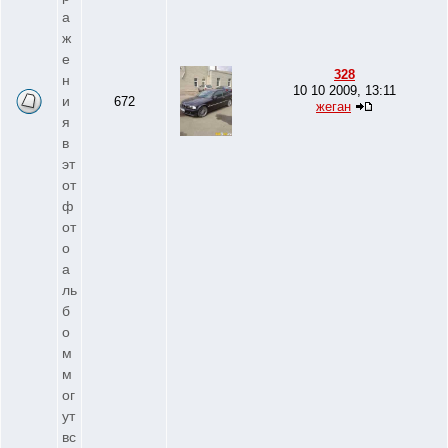
а
ж
е
328
н
10 10 2009, 13:11
и
672
жеган
я
в
эт
от
ф
от
о
а
ль
б
о
м
м
ог
ут
вс