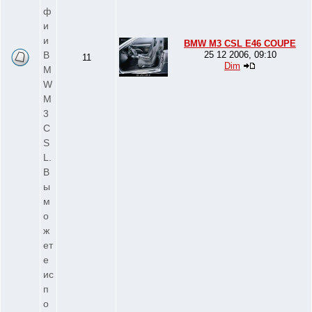
ф
и
и
BMW M3 CSL E46 COUPE
B
25 12 2006, 09:10
11
Dim
M
W
M
3
C
S
L.
В
ы
м
о
ж
ет
е
ис
п
о