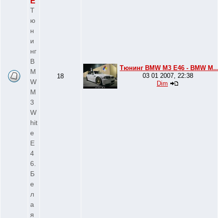
E
Т
ю
н
и
нг
B
Тюнинг BMW M3 E46 - BMW M..
M
03 01 2007, 22:38
18
W
Dim
M
3
W
hit
e
E
4
6.
Б
е
л
а
я