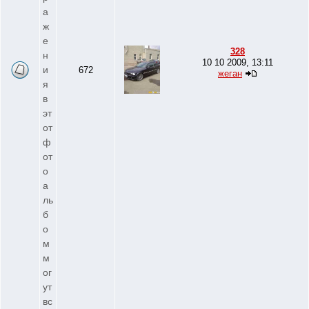
а
ж
е
328
н
10 10 2009, 13:11
и
672
жеган
я
в
эт
от
ф
от
о
а
ль
б
о
м
м
ог
ут
вс