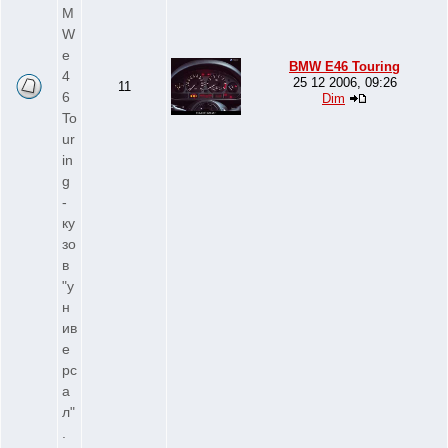
M
W
e
BMW E46 Touring
4
25 12 2006, 09:26
11
6
Dim
To
ur
in
g
-
ку
зо
в
"у
н
ив
е
рс
а
л"
.