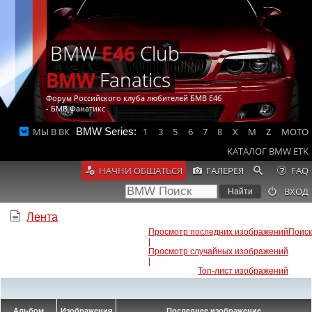
BMW
E46
Club
BMW
Fanatics
Форум Российского клуба любителей БМВ Е46
- БМВ Фанатикс
МЫ В ВК
BMW Series:
1
3
5
6
7
8
X
M
Z
MOTO
КАТАЛОГ BMW ETK
НАЧНИ ОБЩАТЬСЯ
ГАЛЕРЕЯ
FAQ
ВХОД
Лента
Просмотр последних изображений
Поиск
|
Просмотр случайных изображений
|
Топ-лист изображений
Альбом
Изображения
Последнее изображение