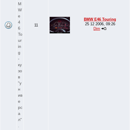
M
W
e
BMW E46 Touring
4
25 12 2006, 09:26
11
6
Dim
To
ur
in
g
-
ку
зо
в
"у
н
ив
е
рс
а
л"
.