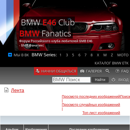
BMW
E46
Club
BMW
Fanatics
Форум Российского клуба любителей БМВ Е46
- БМВ Фанатикс
МЫ В ВК
BMW Series:
1
3
5
6
7
8
X
M
Z
MOTO
КАТАЛОГ BMW ETK
НАЧНИ ОБЩАТЬСЯ
ГАЛЕРЕЯ
FAQ
ВХОД
Лента
Просмотр последних изображений
Поиск
|
Просмотр случайных изображений
|
Топ-лист изображений
Альбом
Изображения
Последнее изображение