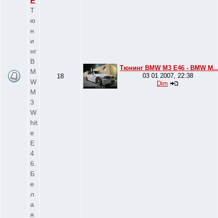
E
Т
ю
н
и
нг
B
Тюнинг BMW M3 E46 - BMW M..
M
03 01 2007, 22:38
18
W
Dim
M
3
W
hit
e
E
4
6.
Б
е
л
а
я