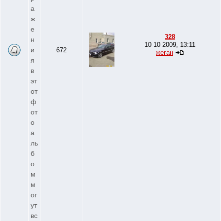
а
ж
е
328
н
10 10 2009, 13:11
и
672
жеган
я
в
эт
от
ф
от
о
а
ль
б
о
м
м
ог
ут
вс