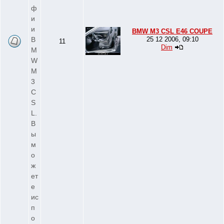
ф
и
и
BMW M3 CSL E46 COUPE
B
25 12 2006, 09:10
11
Dim
M
W
M
3
C
S
L.
В
ы
м
о
ж
ет
е
ис
п
о