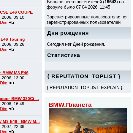
Больше всего посетителей (
19643
) на
форуме было 07 04 2026, 11:45
CSL E46 COUPE
Зарегистрированные пользователи: нет
 2006, 09:10
зарегистрированных пользователей
Dim
Дни рождения
E46 Touring
Сегодня нет Дней рождения.
 2006, 09:26
Dim
Статистика
г BMW M3 E46
{ REPUTATION_TOPLIST }
 2006, 13:00
Dim
{ REPUTATION_TOPLIST_EXPLAIN }:
нинг BMW 330Ci ...
 2006, 16:49
BMW.Планета
Dim
M3 E46 - BMW M...
 2007, 22:38
Dim