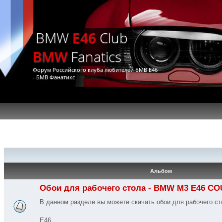
BMW
E46
Club
BMW
Fanatics
Форум Российского клуба любителей БМВ Е46
- БМВ Фанатикс
Альбом
Обои для рабочего стола - BMW M3 E46 C
В данном разделе вы можете скачать обои для рабочего 
E46