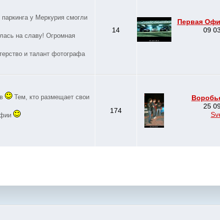
о паркинга у Меркурия смогли
Первая Офиц
14
09 03
лась на славу! Огромная
стерство и талант фотографа
ов
Тем, кто размещает свои
Воробье
25 09
174
Sv
афии