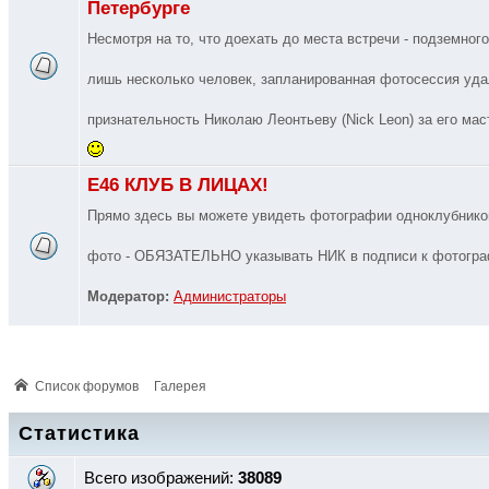
Петербурге
Несмотря на то, что доехать до места встречи - подземног
лишь несколько человек, запланированная фотосессия уда
признательность Николаю Леонтьеву (Nick Leon) за его ма
E46 КЛУБ В ЛИЦАХ!
Прямо здесь вы можете увидеть фотографии одноклубник
фото - ОБЯЗАТЕЛЬНО указывать НИК в подписи к фотогр
Модератор:
Администраторы
Список форумов
Галерея
Статистика
Всего изображений:
38089