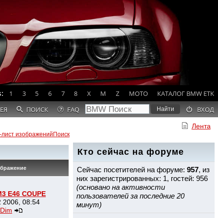
:
1
3
5
6
7
8
X
M
Z
MOTO
КАТАЛОГ BMW ETK
ЕЯ
ПОИСК
FAQ
ВХОД
Лента
-лист изображений
Поиск
Кто сейчас на форуме
ображение
Сейчас посетителей на форуме:
957
, из
них зарегистрированных: 1, гостей: 956
(основано на активности
3 E46 COUPE
пользователей за последние 20
 2006, 08:54
минут)
Dim