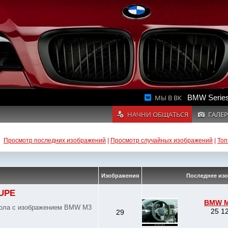
МЫ В ВК
BMW Series
НАЧНИ ОБЩАТЬСЯ
ГАЛЕР
Просмотр последних изображений
|
Просмотр случайных изображений
|
Топ
Изображения
Последнее из
OUPE
BMW M
стола с изображением BMW M3
25 12
29