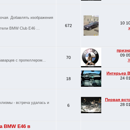
рочая. Добавлять изображения
10 10
672
тели BMW Club E46 ...
призн
09 05
70
аварцев с пропеллером...
Интерьер B
24 01
18
Первая вст
аклизмы - встреча удалась и
28 01
6
а BMW E46 в