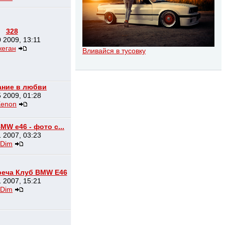
328
 2009, 13:11
жеган
Вливайся в тусовку
ание в любви
 2009, 01:28
Xenon
MW e46 - фото с...
 2007, 03:23
Dim
реча Клуб BMW E46
 2007, 15:21
Dim