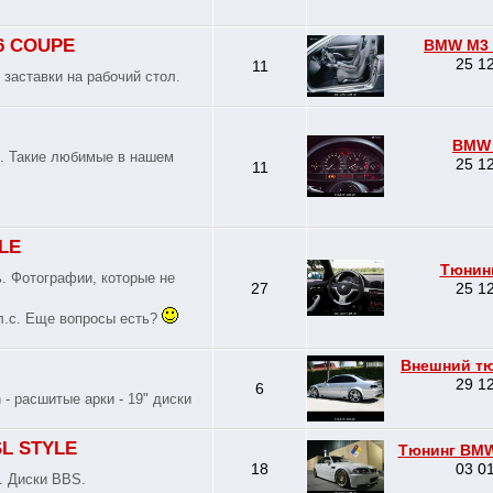
46 COUPE
BMW M3 
25 12
11
заставки на рабочий стол.
BMW 
". Такие любимые в нашем
25 12
11
LE
Тюнин
. Фотографии, которые не
27
25 12
л.с. Еще вопросы есть?
Внешний тю
29 12
6
- расшитые арки - 19" диски
SL STYLE
Тюнинг BMW 
18
03 01
. Диски BBS.