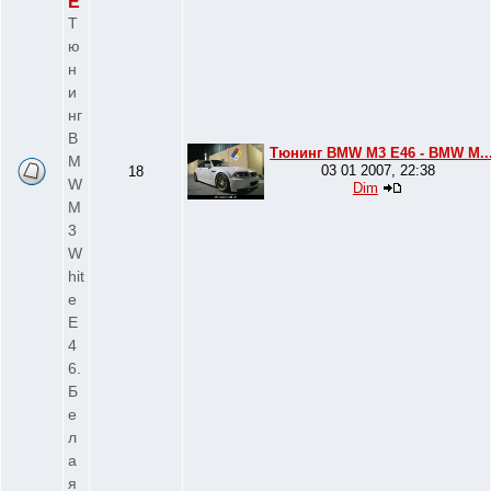
E
Т
ю
н
и
нг
B
Тюнинг BMW M3 E46 - BMW M..
M
03 01 2007, 22:38
18
W
Dim
M
3
W
hit
e
E
4
6.
Б
е
л
а
я