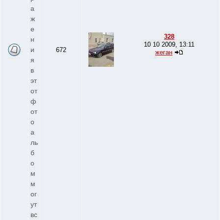
а
ж
е
328
н
10 10 2009, 13:11
и
672
жеган
я
в
эт
от
ф
от
о
а
ль
б
о
м
м
ог
ут
вс