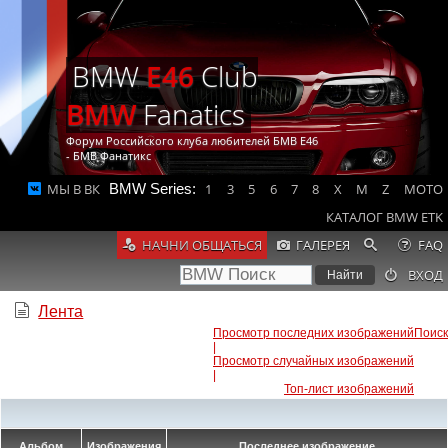
BMW
E46
Club
BMW
Fanatics
Форум Российского клуба любителей БМВ Е46
- БМВ Фанатикс
МЫ В ВК
BMW Series:
1
3
5
6
7
8
X
M
Z
MOTO
КАТАЛОГ BMW ETK
НАЧНИ ОБЩАТЬСЯ
ГАЛЕРЕЯ
FAQ
ВХОД
Лента
Просмотр последних изображений
Поиск
|
Просмотр случайных изображений
|
Топ-лист изображений
Альбом
Изображения
Последнее изображение