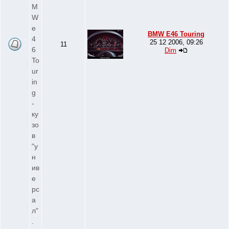
M
W
e
BMW E46 Touring
4
25 12 2006, 09:26
11
6
Dim
To
ur
in
g
-
ку
зо
в
"у
н
ив
е
рс
а
л"
.