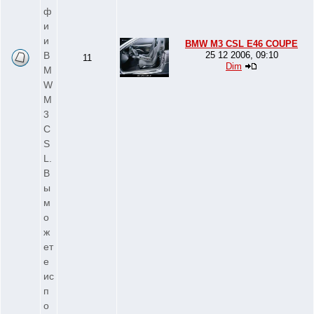
ф
и
и
BMW M3 CSL E46 COUPE
B
25 12 2006, 09:10
11
Dim
M
W
M
3
C
S
L.
В
ы
м
о
ж
ет
е
ис
п
о