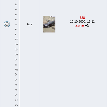
а
ж
е
328
н
10 10 2009, 13:11
и
672
жеган
я
в
эт
от
ф
от
о
а
ль
б
о
м
м
ог
ут
вс