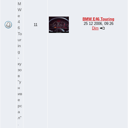
M
W
e
BMW E46 Touring
4
25 12 2006, 09:26
11
6
Dim
To
ur
in
g
-
ку
зо
в
"у
н
ив
е
рс
а
л"
.