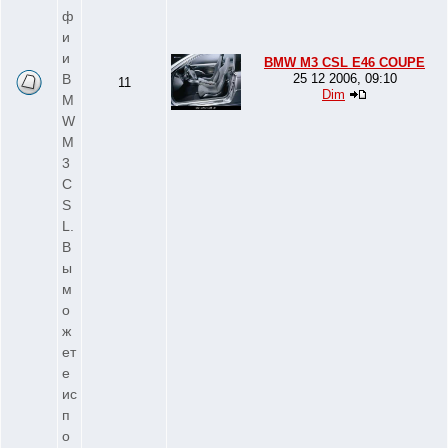
ф
и
и
BMW M3 CSL E46 COUPE
B
25 12 2006, 09:10
11
Dim
M
W
M
3
C
S
L.
В
ы
м
о
ж
ет
е
ис
п
о