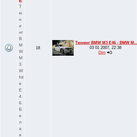
E
Т
ю
н
и
нг
B
Тюнинг BMW M3 E46 - BMW M..
M
03 01 2007, 22:38
18
W
Dim
M
3
W
hit
e
E
4
6.
Б
е
л
а
я