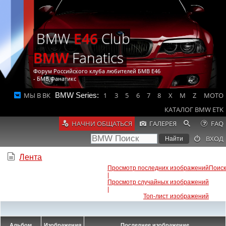
BMW
E46
Club
BMW
Fanatics
Форум Российского клуба любителей БМВ Е46
- БМВ Фанатикс
МЫ В ВК
BMW Series:
1
3
5
6
7
8
X
M
Z
MOTO
КАТАЛОГ BMW ETK
НАЧНИ ОБЩАТЬСЯ
ГАЛЕРЕЯ
FAQ
ВХОД
Лента
Просмотр последних изображений
Поиск
|
Просмотр случайных изображений
|
Топ-лист изображений
Альбом
Изображения
Последнее изображение