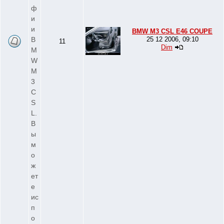
ф
и
и
BMW M3 CSL E46 COUPE
B
25 12 2006, 09:10
11
Dim
M
W
M
3
C
S
L.
В
ы
м
о
ж
ет
е
ис
п
о