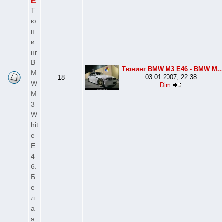
E
Т
ю
н
и
нг
B
Тюнинг BMW M3 E46 - BMW M..
M
03 01 2007, 22:38
18
W
Dim
M
3
W
hit
e
E
4
6.
Б
е
л
а
я