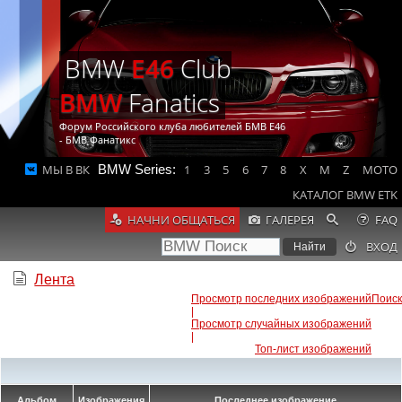
BMW
E46
Club
BMW
Fanatics
Форум Российского клуба любителей БМВ Е46
- БМВ Фанатикс
МЫ В ВК
BMW Series:
1
3
5
6
7
8
X
M
Z
MOTO
КАТАЛОГ BMW ETK
НАЧНИ ОБЩАТЬСЯ
ГАЛЕРЕЯ
FAQ
ВХОД
Лента
Просмотр последних изображений
Поиск
|
Просмотр случайных изображений
|
Топ-лист изображений
Альбом
Изображения
Последнее изображение