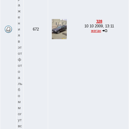
а
ж
е
328
н
10 10 2009, 13:11
и
672
жеган
я
в
эт
от
ф
от
о
а
ль
б
о
м
м
ог
ут
вс