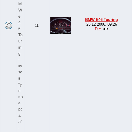
M
W
e
BMW E46 Touring
4
25 12 2006, 09:26
11
6
Dim
To
ur
in
g
-
ку
зо
в
"у
н
ив
е
рс
а
л"
.