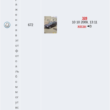
а
ж
е
328
н
10 10 2009, 13:11
и
672
жеган
я
в
эт
от
ф
от
о
а
ль
б
о
м
м
ог
ут
вс