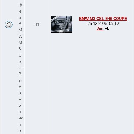
ф
и
и
BMW M3 CSL E46 COUPE
B
25 12 2006, 09:10
11
Dim
M
W
M
3
C
S
L.
В
ы
м
о
ж
ет
е
ис
п
о