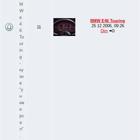
M
W
e
BMW E46 Touring
4
25 12 2006, 09:26
11
6
Dim
To
ur
in
g
-
ку
зо
в
"у
н
ив
е
рс
а
л"
.