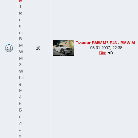
E
Т
ю
н
и
нг
B
Тюнинг BMW M3 E46 - BMW M..
M
03 01 2007, 22:38
18
W
Dim
M
3
W
hit
e
E
4
6.
Б
е
л
а
я