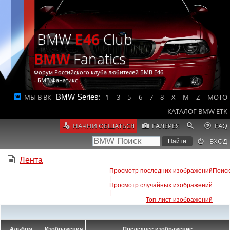
BMW
E46
Club
BMW
Fanatics
Форум Российского клуба любителей БМВ Е46
- БМВ Фанатикс
МЫ В ВК
BMW Series:
1
3
5
6
7
8
X
M
Z
MOTO
КАТАЛОГ BMW ETK
НАЧНИ ОБЩАТЬСЯ
ГАЛЕРЕЯ
FAQ
ВХОД
Лента
Просмотр последних изображений
Поиск
|
Просмотр случайных изображений
|
Топ-лист изображений
Альбом
Изображения
Последнее изображение