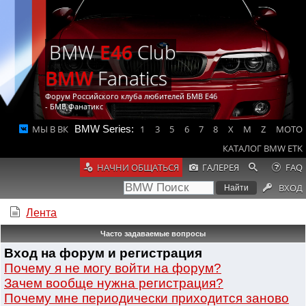
BMW
E46
Club
BMW
Fanatics
Форум Российского клуба любителей БМВ Е46
- БМВ Фанатикс
МЫ В ВК
BMW Series:
1
3
5
6
7
8
X
M
Z
MOTO
КАТАЛОГ BMW ETK
НАЧНИ ОБЩАТЬСЯ
ГАЛЕРЕЯ
FAQ
ВХОД
Лента
Часто задаваемые вопросы
Вход на форум и регистрация
Почему я не могу войти на форум?
Зачем вообще нужна регистрация?
Почему мне периодически приходится заново