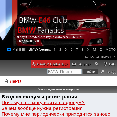
BMW
E46
Club
BMW
Fanatics
Форум Российского клуба любителей БМВ Е46
- БМВ Фанатикс
МЫ В ВК
BMW Series:
1
3
5
6
7
8
X
M
Z
MOTO
КАТАЛОГ BMW ETK
НАЧНИ ОБЩАТЬСЯ
ГАЛЕРЕЯ
FAQ
ВХОД
Лента
Часто задаваемые вопросы
Вход на форум и регистрация
Почему я не могу войти на форум?
Зачем вообще нужна регистрация?
Почему мне периодически приходится заново