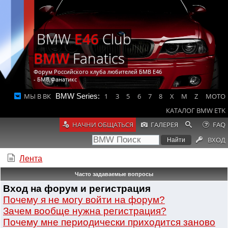
BMW
E46
Club
BMW
Fanatics
Форум Российского клуба любителей БМВ Е46
- БМВ Фанатикс
МЫ В ВК
BMW Series:
1
3
5
6
7
8
X
M
Z
MOTO
КАТАЛОГ BMW ETK
НАЧНИ ОБЩАТЬСЯ
ГАЛЕРЕЯ
FAQ
ВХОД
Лента
Часто задаваемые вопросы
Вход на форум и регистрация
Почему я не могу войти на форум?
Зачем вообще нужна регистрация?
Почему мне периодически приходится заново