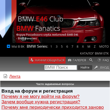
BMW
E46
Club
BMW
Fanatics
Форум Российского клуба любителей БМВ Е46
- БМВ Фанатикс
МЫ В ВК
BMW Series:
1
3
5
6
7
8
X
M
Z
MOTO
КАТАЛОГ BMW ETK
НАЧНИ ОБЩАТЬСЯ
ГАЛЕРЕЯ
FAQ
ВХОД
Лента
Часто задаваемые вопросы
Вход на форум и регистрация
Почему я не могу войти на форум?
Зачем вообще нужна регистрация?
Почему мне периодически приходится заново