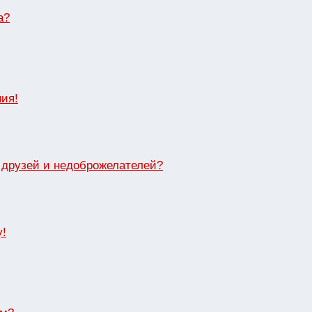
а?
ия!
в друзей и недоброжелателей?
у!