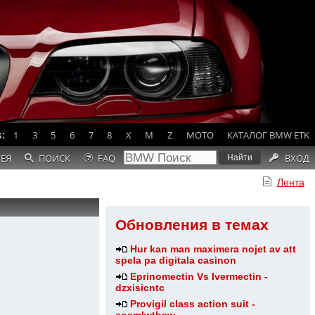
:
1
3
5
6
7
8
X
M
Z
MOTO
КАТАЛОГ BMW ETK
РЕЯ
ПОИСК
FAQ
ВХОД
Лента
Обновления в темах
Hur kan man maximera nojet av att
spela pa digitala casinon
Eprinomectin Vs Ivermectin -
dzxisicntc
Provigil class action suit -