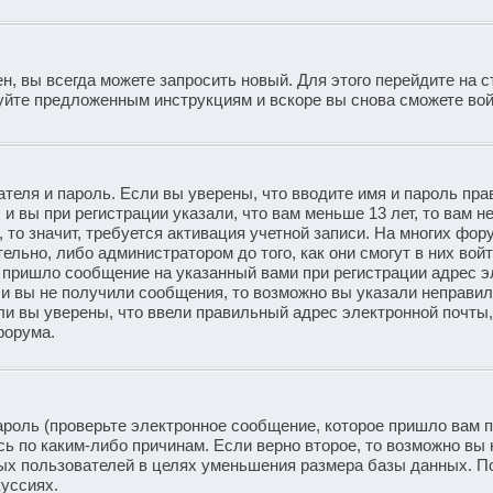
н, вы всегда можете запросить новый. Для этого перейдите на с
уйте предложенным инструкциям и вскоре вы снова сможете вой
теля и пароль. Если вы уверены, что вводите имя и пароль пра
и вы при регистрации указали, что вам меньше 13 лет, то вам 
то значит, требуется активация учетной записи. На многих фор
ьно, либо администратором до того, как они смогут в них войт
 пришло сообщение на указанный вами при регистрации адрес э
ли вы не получили сообщения, то возможно вы указали неправи
ли вы уверены, что ввели правильный адрес электронной почты,
форума.
ароль (проверьте электронное сообщение, которое пришло вам 
ь по каким-либо причинам. Если верно второе, то возможно вы 
ых пользователей в целях уменьшения размера базы данных. П
куссиях.