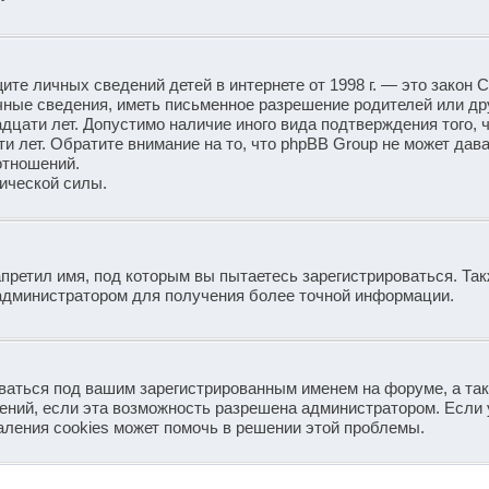
защите личных сведений детей в интернете от 1998 г. — это закон
ные сведения, иметь письменное разрешение родителей или др
дцати лет. Допустимо наличие иного вида подтверждения того, 
 лет. Обратите внимание на то, что phpBB Group не может дав
отношений.
ической силы.
претил имя, под которым вы пытаетесь зарегистрироваться. Так
администратором для получения более точной информации.
аваться под вашим зарегистрированным именем на форуме, а та
ений, если эта возможность разрешена администратором. Если 
аления cookies может помочь в решении этой проблемы.