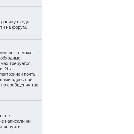
траницу входа,
ти на форум.
вильно, то может
необходимо
умах требуется,
и. Эта
лектронной почты,
льный адрес при
 но сообщения так
после
не написали ни
опробуйте