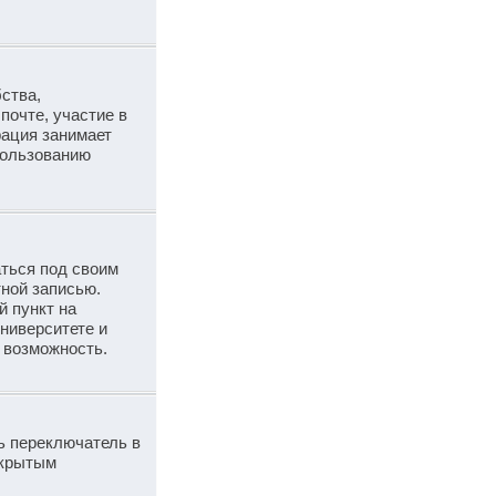
ства,
почте, участие в
рация занимает
пользованию
аться под своим
тной записью.
й пункт на
ниверситете и
у возможность.
ь переключатель в
скрытым