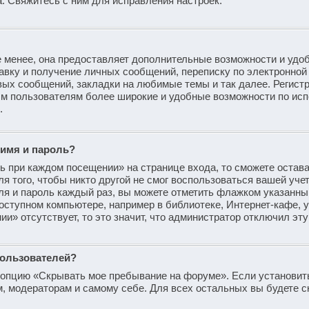
 Свяжитесь с ним для исправления настроек.
 менее, она предоставляет дополнительные возможности и удоб
авку и получение личных сообщений, переписку по электронной 
вых сообщений, закладки на любимые темы и так далее. Регист
ным пользователям более широкие и удобные возможности по ис
.
 имя и пароль?
ь при каждом посещении» на странице входа, то сможете остав
я того, чтобы никто другой не смог воспользоваться вашей уче
ля и пароль каждый раз, вы можете отметить флажком указанны
оступном компьютере, например в библиотеке, Интернет-кафе, у
ии» отсутствует, то это значит, что администратор отключил эт
пользователей?
и опцию «Скрывать мое пребывание на форуме». Если установит
м, модераторам и самому себе. Для всех остальных вы будете 