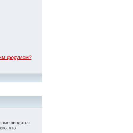
этим форумом?
анные вводятся
жно, что