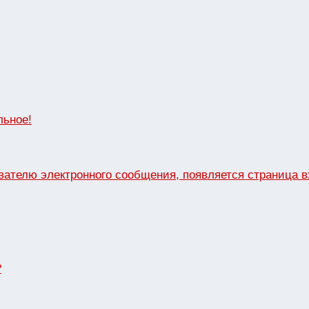
льное!
вателю электронного сообщения, появляется страница 
?