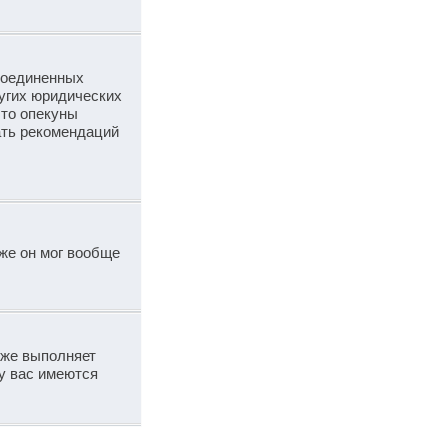
 Соединенных
угих юридических
что опекуны
ать рекомендаций
же он мог вообще
кже выполняет
у вас имеются