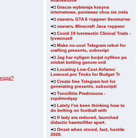
eoamlwtbsw
Gracze wybieraja kasyna
internetowe, poniewaz chca sie zrela
скачать GTA 6 торрент бесплатно
скачать Minecraft Java торрент
Covid 19 Ivermectin Clinical Trials -
lyvwcnzell
Make no-cost Telegram robot for
crafting presents, subscript
Jag har nyligen borjat nyfiken pa
cricket betting genom onli
Locating Low-Cost Airfares:
Lowcost.pro Tricks for Budget Tr
входа?
Create free Telegram bot for
generating presents, subscripti
Tonsillitis Prednisone -
zxpdmvdqay
Lately I’ve been thinking how to
do betting on football with
If lady era reduced, launched
didactic haemofilter apart.
Onset when stored, fact, hostile
2020.