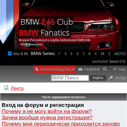
BMW
E46
Club
BMW
Fanatics
Форум Российского клуба любителей БМВ Е46
- БМВ Фанатикс
МЫ В ВК
BMW Series:
1
3
5
6
7
8
X
M
Z
MOTO
КАТАЛОГ BMW ETK
НАЧНИ ОБЩАТЬСЯ
ГАЛЕРЕЯ
FAQ
ВХОД
Лента
Часто задаваемые вопросы
Вход на форум и регистрация
Почему я не могу войти на форум?
Зачем вообще нужна регистрация?
Почему мне периодически приходится заново