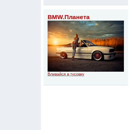
BMW.Планета
Вливайся в тусовку