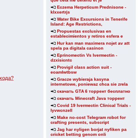
que cela me detend et je
Eczema Herpeticum Prednisone -
klxxertrjs
Water Bike Excursions in Tenerife
Island: Age Restrictions,
Propuestas exclusivas en
establecimientos y retiros esfera e
Hur kan man maximera nojet av att
spela pa digitala casinon
Eprinomectin Vs Ivermectin -
dzxisicntc
Provigil class action suit -
eoamlwtbsw
входа?
Gracze wybieraja kasyna
internetowe, poniewaz chca sie zrela
скачать GTA 6 торрент бесплатно
скачать Minecraft Java торрент
Covid 19 Ivermectin Clinical Trials -
lyvwcnzell
Make no-cost Telegram robot for
crafting presents, subscript
Jag har nyligen borjat nyfiken pa
cricket betting genom onli