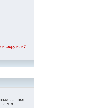
этим форумом?
анные вводятся
жно, что