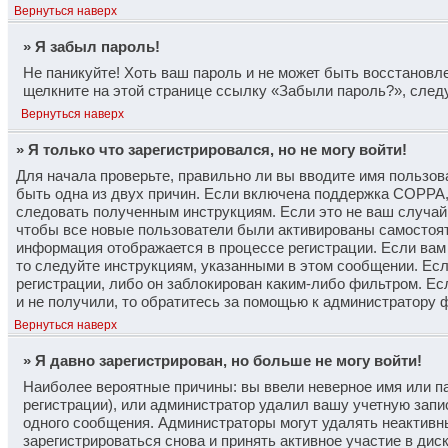
Вернуться наверх
» Я забыл пароль!
Не паникуйте! Хоть ваш пароль и не может быть восстановле
щелкните на этой странице ссылку «Забыли пароль?», след
Вернуться наверх
» Я только что зарегистрировался, но не могу войти!
Для начала проверьте, правильно ли вы вводите имя пользова
быть одна из двух причин. Если включена поддержка COPPA, 
следовать полученным инструкциям. Если это не ваш случай, 
чтобы все новые пользователи были активированы самостоятел
информация отображается в процессе регистрации. Если вам
то следуйте инструкциям, указанными в этом сообщении. Ес
регистрации, либо он заблокирован каким-либо фильтром. Ес
и не получили, то обратитесь за помощью к администратору 
Вернуться наверх
» Я давно зарегистрирован, но больше не могу войти!
Наиболее вероятные причины: вы ввели неверное имя или п
регистрации), или администратор удалил вашу учетную запис
одного сообщения. Администраторы могут удалять неактивн
зарегистрироваться снова и принять активное участие в дис