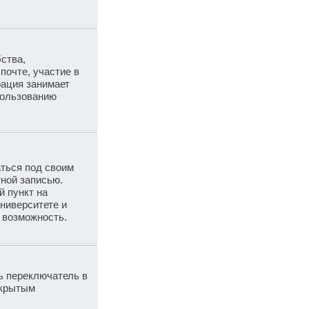
ства,
почте, участие в
рация занимает
пользованию
аться под своим
тной записью.
й пункт на
ниверситете и
у возможность.
ь переключатель в
скрытым