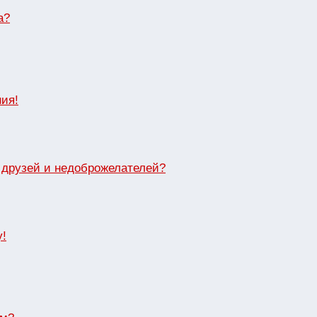
а?
ия!
в друзей и недоброжелателей?
у!