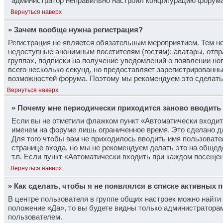
администратор неправильно настроил конфигурацию форума.
Вернуться наверх
» Зачем вообще нужна регистрация?
Регистрация не является обязательным мероприятием. Тем не
недоступные анонимным посетителям (гостям): аватары, отпр
группах, подписки на получение уведомлений о появлении но
всего несколько секунд, но предоставляет зарегистрирован
возможностей форума. Поэтому мы рекомендуем это сделать
Вернуться наверх
» Почему мне периодически приходится заново вводить
Если вы не отметили флажком пункт «Автоматически входит
именем на форуме лишь ограниченное время. Это сделано дл
Для того чтобы вам не приходилось вводить имя пользовате
странице входа, но мы не рекомендуем делать это на общед
т.п. Если пункт «Автоматически входить при каждом посещен
Вернуться наверх
» Как сделать, чтобы я не появлялся в списке активных 
В центре пользователя в группе общих настроек можно найт
положение «Да», то вы будете видны только администратора
пользователем.