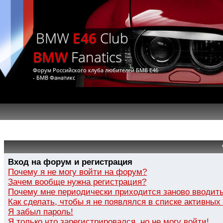
BMW
E46
Club
BMW
Fanatics
Форум Российского клуба любителей БМВ Е46
- БМВ Фанатикс
Вход на форум и регистрация
Почему я не могу войти на форум?
Зачем вообще нужна регистрация?
Почему мне периодически приходится заново вводить
Как сделать, чтобы я не появлялся в списке активных
Я забыл пароль!
Я только что зарегистрировался, но не могу войти!