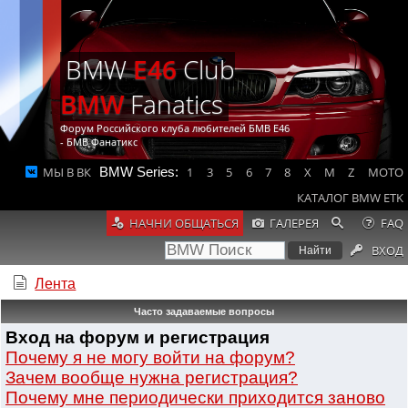
BMW
E46
Club
BMW
Fanatics
Форум Российского клуба любителей БМВ Е46
- БМВ Фанатикс
МЫ В ВК
BMW Series:
1
3
5
6
7
8
X
M
Z
MOTO
КАТАЛОГ BMW ETK
НАЧНИ ОБЩАТЬСЯ
ГАЛЕРЕЯ
FAQ
ВХОД
Лента
Часто задаваемые вопросы
Вход на форум и регистрация
Почему я не могу войти на форум?
Зачем вообще нужна регистрация?
Почему мне периодически приходится заново