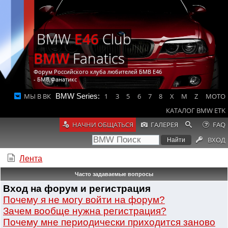
BMW
E46
Club
BMW
Fanatics
Форум Российского клуба любителей БМВ Е46
- БМВ Фанатикс
МЫ В ВК
BMW Series:
1
3
5
6
7
8
X
M
Z
MOTO
КАТАЛОГ BMW ETK
НАЧНИ ОБЩАТЬСЯ
ГАЛЕРЕЯ
FAQ
ВХОД
Лента
Часто задаваемые вопросы
Вход на форум и регистрация
Почему я не могу войти на форум?
Зачем вообще нужна регистрация?
Почему мне периодически приходится заново