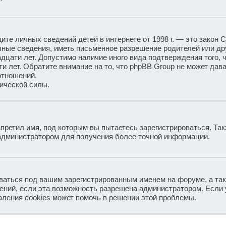
защите личных сведений детей в интернете от 1998 г. — это закон
ные сведения, иметь письменное разрешение родителей или др
дцати лет. Допустимо наличие иного вида подтверждения того, 
 лет. Обратите внимание на то, что phpBB Group не может дав
отношений.
ической силы.
претил имя, под которым вы пытаетесь зарегистрироваться. Так
администратором для получения более точной информации.
аваться под вашим зарегистрированным именем на форуме, а та
ений, если эта возможность разрешена администратором. Если 
аления cookies может помочь в решении этой проблемы.