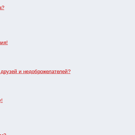
а?
ия!
в друзей и недоброжелателей?
у!