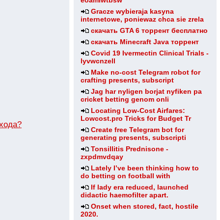
eoamlwtbsw
Gracze wybieraja kasyna
internetowe, poniewaz chca sie zrela
скачать GTA 6 торрент бесплатно
скачать Minecraft Java торрент
Covid 19 Ivermectin Clinical Trials -
lyvwcnzell
Make no-cost Telegram robot for
crafting presents, subscript
Jag har nyligen borjat nyfiken pa
cricket betting genom onli
Locating Low-Cost Airfares:
Lowcost.pro Tricks for Budget Tr
входа?
Create free Telegram bot for
generating presents, subscripti
Tonsillitis Prednisone -
zxpdmvdqay
Lately I’ve been thinking how to
do betting on football with
If lady era reduced, launched
didactic haemofilter apart.
Onset when stored, fact, hostile
2020.