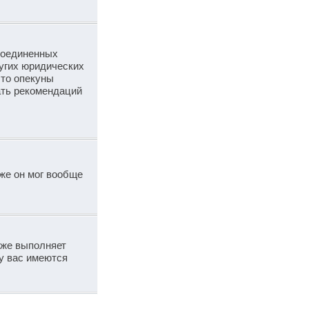
 Соединенных
угих юридических
что опекуны
ать рекомендаций
же он мог вообще
кже выполняет
у вас имеются