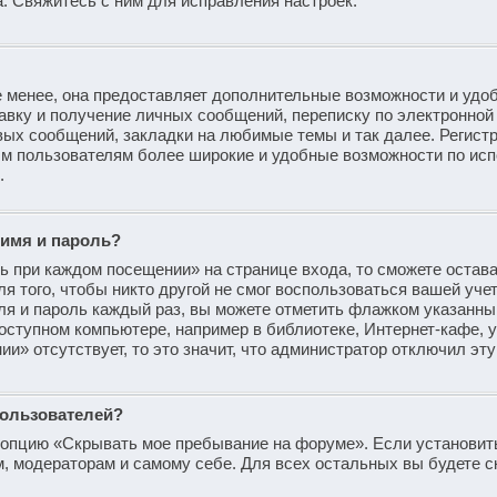
 Свяжитесь с ним для исправления настроек.
 менее, она предоставляет дополнительные возможности и удоб
авку и получение личных сообщений, переписку по электронной 
вых сообщений, закладки на любимые темы и так далее. Регист
ным пользователям более широкие и удобные возможности по ис
.
 имя и пароль?
ь при каждом посещении» на странице входа, то сможете остав
я того, чтобы никто другой не смог воспользоваться вашей уче
ля и пароль каждый раз, вы можете отметить флажком указанны
оступном компьютере, например в библиотеке, Интернет-кафе, у
ии» отсутствует, то это значит, что администратор отключил эт
пользователей?
и опцию «Скрывать мое пребывание на форуме». Если установит
м, модераторам и самому себе. Для всех остальных вы будете 