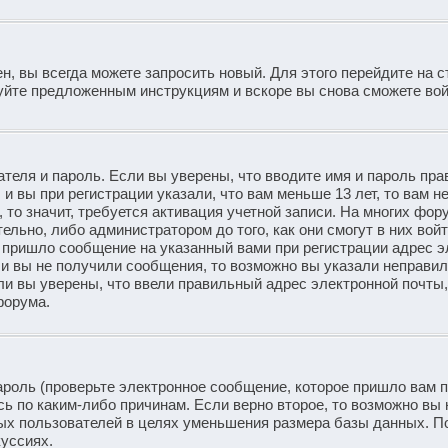
н, вы всегда можете запросить новый. Для этого перейдите на с
уйте предложенным инструкциям и вскоре вы снова сможете вой
теля и пароль. Если вы уверены, что вводите имя и пароль пра
и вы при регистрации указали, что вам меньше 13 лет, то вам 
то значит, требуется активация учетной записи. На многих фор
ьно, либо администратором до того, как они смогут в них войт
 пришло сообщение на указанный вами при регистрации адрес э
ли вы не получили сообщения, то возможно вы указали неправи
ли вы уверены, что ввели правильный адрес электронной почты,
форума.
ароль (проверьте электронное сообщение, которое пришло вам 
ь по каким-либо причинам. Если верно второе, то возможно вы 
ых пользователей в целях уменьшения размера базы данных. П
куссиях.