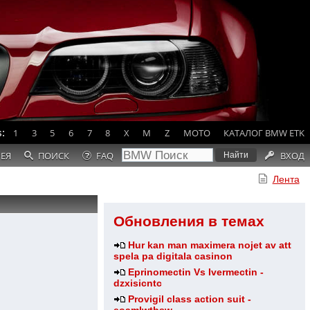
:
1
3
5
6
7
8
X
M
Z
MOTO
КАТАЛОГ BMW ETK
РЕЯ
ПОИСК
FAQ
ВХОД
Лента
Обновления в темах
Hur kan man maximera nojet av att
spela pa digitala casinon
Eprinomectin Vs Ivermectin -
dzxisicntc
Provigil class action suit -