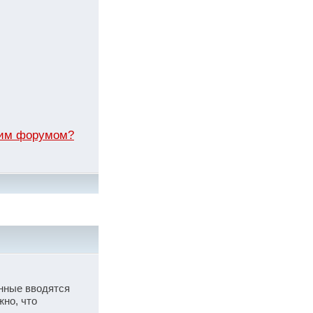
этим форумом?
анные вводятся
жно, что