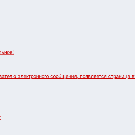
льное!
вателю электронного сообщения, появляется страница 
?