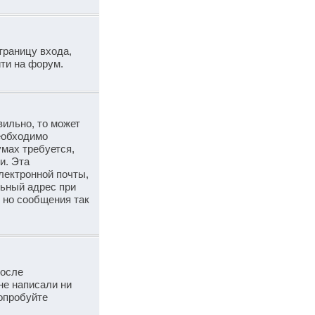
траницу входа,
ти на форум.
вильно, то может
необходимо
умах требуется,
и. Эта
лектронной почты,
льный адрес при
 но сообщения так
после
не написали ни
опробуйте