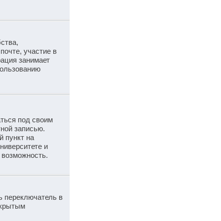
ства,
почте, участие в
рация занимает
пользованию
аться под своим
тной записью.
й пункт на
ниверситете и
у возможность.
ь переключатель в
скрытым