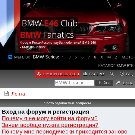
BMW
E46
Club
BMW
Fanatics
Форум Российского клуба любителей БМВ Е46
- БМВ Фанатикс
МЫ В ВК
BMW Series:
1
3
5
6
7
8
X
M
Z
MOTO
КАТАЛОГ BMW ETK
НАЧНИ ОБЩАТЬСЯ
ГАЛЕРЕЯ
FAQ
ВХОД
Лента
Часто задаваемые вопросы
Вход на форум и регистрация
Почему я не могу войти на форум?
Зачем вообще нужна регистрация?
Почему мне периодически приходится заново