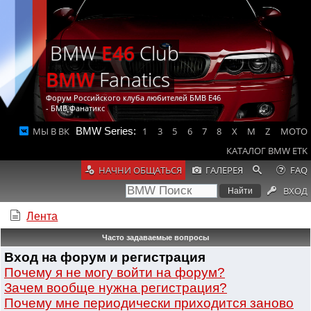
BMW
E46
Club
BMW
Fanatics
Форум Российского клуба любителей БМВ Е46
- БМВ Фанатикс
МЫ В ВК
BMW Series:
1
3
5
6
7
8
X
M
Z
MOTO
КАТАЛОГ BMW ETK
НАЧНИ ОБЩАТЬСЯ
ГАЛЕРЕЯ
FAQ
ВХОД
Лента
Часто задаваемые вопросы
Вход на форум и регистрация
Почему я не могу войти на форум?
Зачем вообще нужна регистрация?
Почему мне периодически приходится заново