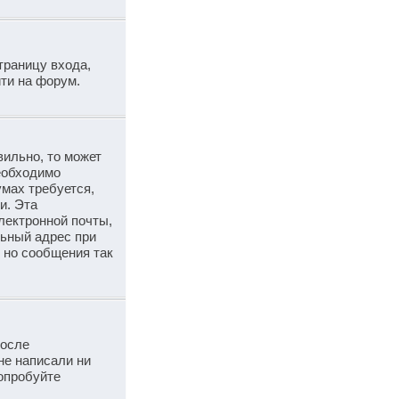
траницу входа,
ти на форум.
вильно, то может
необходимо
умах требуется,
и. Эта
лектронной почты,
льный адрес при
 но сообщения так
после
не написали ни
опробуйте