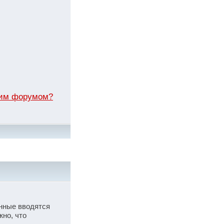
этим форумом?
анные вводятся
жно, что