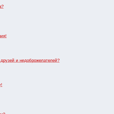
а?
ия!
в друзей и недоброжелателей?
у!