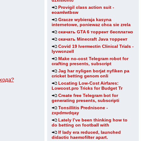
dzxisicntc
Provigil class action suit -
eoamlwtbsw
Gracze wybieraja kasyna
internetowe, poniewaz chca sie zrela
скачать GTA 6 торрент бесплатно
скачать Minecraft Java торрент
Covid 19 Ivermectin Clinical Trials -
lyvwcnzell
Make no-cost Telegram robot for
crafting presents, subscript
Jag har nyligen borjat nyfiken pa
cricket betting genom onli
входа?
Locating Low-Cost Airfares:
Lowcost.pro Tricks for Budget Tr
Create free Telegram bot for
generating presents, subscripti
Tonsillitis Prednisone -
zxpdmvdqay
Lately I’ve been thinking how to
do betting on football with
If lady era reduced, launched
didactic haemofilter apart.