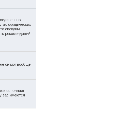
 Соединенных
угих юридических
что опекуны
ать рекомендаций
же он мог вообще
кже выполняет
у вас имеются