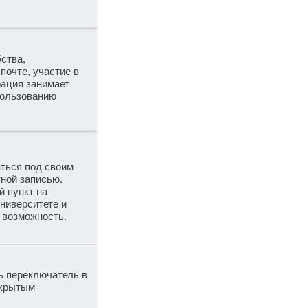
ства,
почте, участие в
рация занимает
пользованию
аться под своим
тной записью.
й пункт на
ниверситете и
у возможность.
ь переключатель в
скрытым