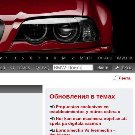
:
1
3
5
6
7
8
X
M
Z
MOTO
КАТАЛОГ BMW ETK
РЕЯ
ПОИСК
FAQ
ВХОД
Лента
Обновления в темах
Propuestas exclusivas en
establecimientos y retiros esfera e
Hur kan man maximera nojet av att
spela pa digitala casinon
Eprinomectin Vs Ivermectin -