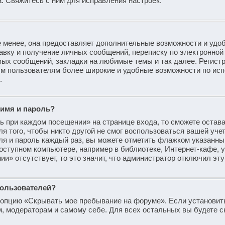
 Свяжитесь с ним для исправления настроек.
 менее, она предоставляет дополнительные возможности и удоб
авку и получение личных сообщений, переписку по электронной 
вых сообщений, закладки на любимые темы и так далее. Регист
ным пользователям более широкие и удобные возможности по ис
.
 имя и пароль?
ь при каждом посещении» на странице входа, то сможете остав
я того, чтобы никто другой не смог воспользоваться вашей уче
ля и пароль каждый раз, вы можете отметить флажком указанны
оступном компьютере, например в библиотеке, Интернет-кафе, у
ии» отсутствует, то это значит, что администратор отключил эт
пользователей?
и опцию «Скрывать мое пребывание на форуме». Если установит
м, модераторам и самому себе. Для всех остальных вы будете 