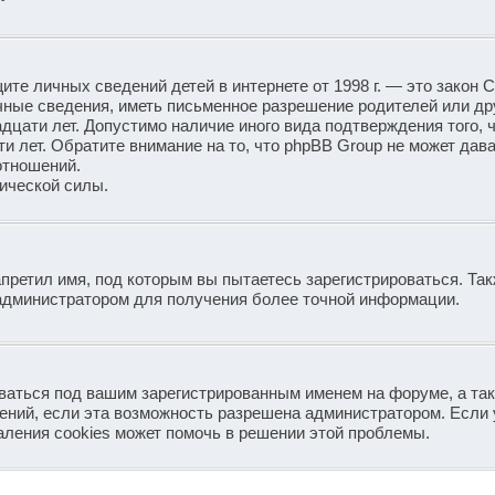
защите личных сведений детей в интернете от 1998 г. — это закон
ные сведения, иметь письменное разрешение родителей или др
дцати лет. Допустимо наличие иного вида подтверждения того, 
 лет. Обратите внимание на то, что phpBB Group не может дав
отношений.
ической силы.
претил имя, под которым вы пытаетесь зарегистрироваться. Так
администратором для получения более точной информации.
аваться под вашим зарегистрированным именем на форуме, а та
ений, если эта возможность разрешена администратором. Если 
аления cookies может помочь в решении этой проблемы.