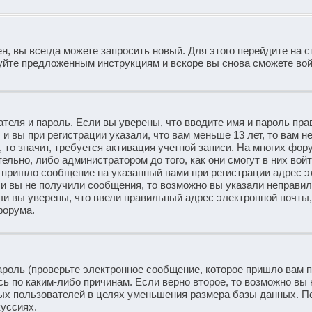
н, вы всегда можете запросить новый. Для этого перейдите на с
уйте предложенным инструкциям и вскоре вы снова сможете вой
теля и пароль. Если вы уверены, что вводите имя и пароль пра
и вы при регистрации указали, что вам меньше 13 лет, то вам 
то значит, требуется активация учетной записи. На многих фор
ьно, либо администратором до того, как они смогут в них войт
 пришло сообщение на указанный вами при регистрации адрес э
ли вы не получили сообщения, то возможно вы указали неправи
ли вы уверены, что ввели правильный адрес электронной почты,
форума.
ароль (проверьте электронное сообщение, которое пришло вам 
ь по каким-либо причинам. Если верно второе, то возможно вы 
ых пользователей в целях уменьшения размера базы данных. П
куссиях.