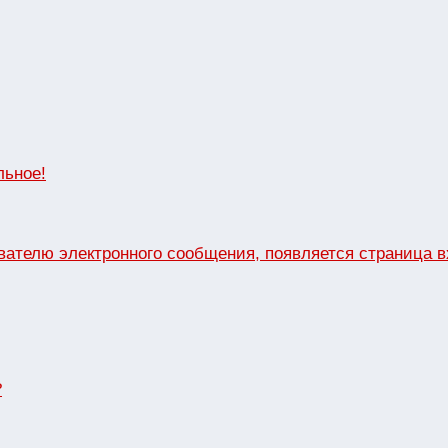
льное!
вателю электронного сообщения, появляется страница 
?