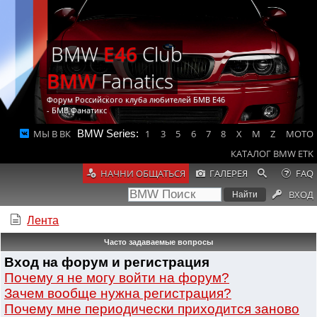
BMW
E46
Club
BMW
Fanatics
Форум Российского клуба любителей БМВ Е46
- БМВ Фанатикс
МЫ В ВК
BMW Series:
1
3
5
6
7
8
X
M
Z
MOTO
КАТАЛОГ BMW ETK
НАЧНИ ОБЩАТЬСЯ
ГАЛЕРЕЯ
FAQ
ВХОД
Лента
Часто задаваемые вопросы
Вход на форум и регистрация
Почему я не могу войти на форум?
Зачем вообще нужна регистрация?
Почему мне периодически приходится заново