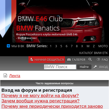
BMW
E46
Club
BMW
Fanatics
Форум Российского клуба любителей БМВ Е46
- БМВ Фанатикс
МЫ В ВК
BMW Series:
1
3
5
6
7
8
X
M
Z
MOTO
КАТАЛОГ BMW ETK
НАЧНИ ОБЩАТЬСЯ
ГАЛЕРЕЯ
FAQ
ВХОД
Лента
Часто задаваемые вопросы
Вход на форум и регистрация
Почему я не могу войти на форум?
Зачем вообще нужна регистрация?
Почему мне периодически приходится заново