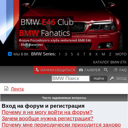
BMW
E46
Club
BMW
Fanatics
Форум Российского клуба любителей БМВ Е46
- БМВ Фанатикс
МЫ В ВК
BMW Series:
1
3
5
6
7
8
X
M
Z
MOTO
КАТАЛОГ BMW ETK
НАЧНИ ОБЩАТЬСЯ
ГАЛЕРЕЯ
FAQ
ВХОД
Лента
Часто задаваемые вопросы
Вход на форум и регистрация
Почему я не могу войти на форум?
Зачем вообще нужна регистрация?
Почему мне периодически приходится заново