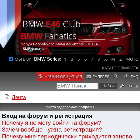
BMW
E46
Club
BMW
Fanatics
Форум Российского клуба любителей БМВ Е46
- БМВ Фанатикс
МЫ В ВК
BMW Series:
1
3
5
6
7
8
X
M
Z
MOTO
КАТАЛОГ BMW ETK
НАЧНИ ОБЩАТЬСЯ
ГАЛЕРЕЯ
FAQ
ВХОД
Лента
Часто задаваемые вопросы
Вход на форум и регистрация
Почему я не могу войти на форум?
Зачем вообще нужна регистрация?
Почему мне периодически приходится заново