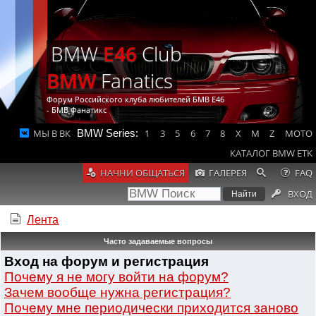
BMW
E46
Club
BMW
Fanatics
Форум Российского клуба любителей БМВ Е46
- БМВ Фанатикс
МЫ В ВК
BMW Series:
1
3
5
6
7
8
X
M
Z
MOTO
КАТАЛОГ BMW ETK
НАЧНИ ОБЩАТЬСЯ
ГАЛЕРЕЯ
FAQ
ВХОД
Лента
Часто задаваемые вопросы
Вход на форум и регистрация
Почему я не могу войти на форум?
Зачем вообще нужна регистрация?
Почему мне периодически приходится заново