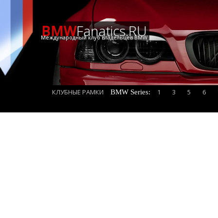
BMW
Fanatics.RU
Международный клуб владельцев BMW
КЛУБНЫЕ РАМКИ
1
3
5
6
BMW Series: