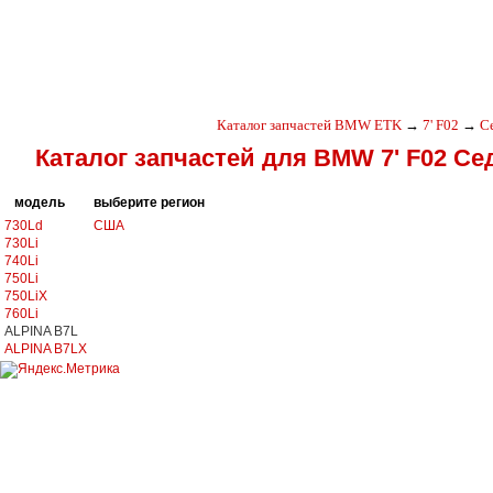
Каталог запчастей BMW ETK
→
7' F02
→
С
Каталог запчастей для BMW 7' F02 С
модель
выберите регион
730Ld
США
730Li
740Li
750Li
750LiX
760Li
ALPINA B7L
ALPINA B7LX