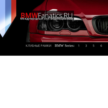
BMW
Fanatics.RU
Международный клуб владельцев BMW
КЛУБНЫЕ РАМКИ
1
3
5
6
BMW Series: