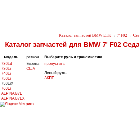
Каталог запчастей BMW ETK
→
7' F02
→
Се
Каталог запчастей для BMW 7' F02 Сед
модель
регион
Выберите руль и трансмиссию
730Ld
Европа
пропустить
730Li
США
Левый руль
740Li
АКПП
750Li
750LiX
760Li
ALPINA B7L
ALPINA B7LX