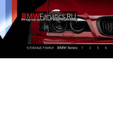
BMW
Fanatics.RU
Международный клуб владельцев BMW
КЛУБНЫЕ РАМКИ
1
3
5
6
BMW Series: