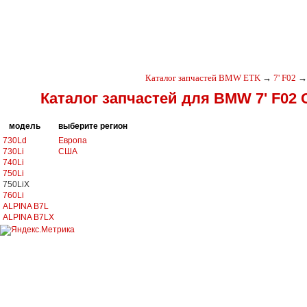
Каталог запчастей BMW ETK
→
7' F02
→
Каталог запчастей для BMW 7' F02 
модель
выберите регион
730Ld
Европа
730Li
США
740Li
750Li
750LiX
760Li
ALPINA B7L
ALPINA B7LX