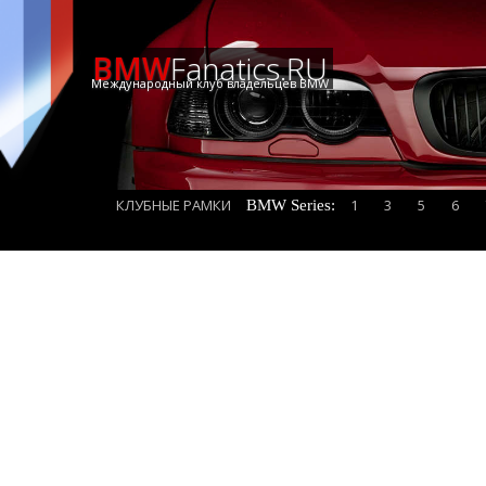
BMW
Fanatics.RU
Международный клуб владельцев BMW
КЛУБНЫЕ РАМКИ
1
3
5
6
BMW Series: