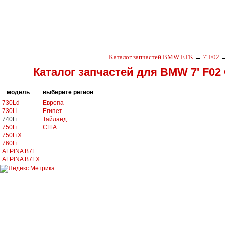
Каталог запчастей BMW ETK
→
7' F02
Каталог запчастей для BMW 7' F02
модель
выберите регион
730Ld
Европа
730Li
Египет
740Li
Тайланд
750Li
США
750LiX
760Li
ALPINA B7L
ALPINA B7LX