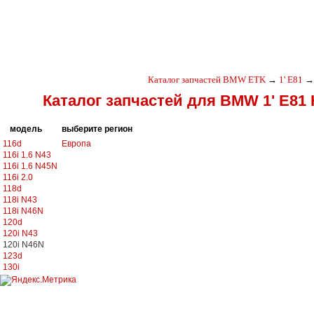
Каталог запчастей BMW ETK
→
1' E81
→
Каталог запчастей для BMW 1' E81
модель
выберите регион
116d
Европа
116i 1.6 N43
116i 1.6 N45N
116i 2.0
118d
118i N43
118i N46N
120d
120i N43
120i N46N
123d
130i