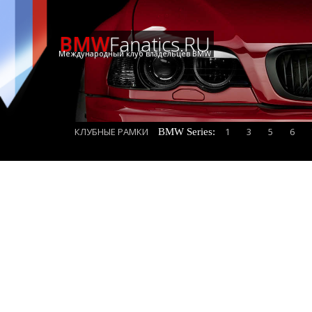
BMW
Fanatics.RU
Международный клуб владельцев BMW
КЛУБНЫЕ РАМКИ
1
3
5
6
BMW Series: