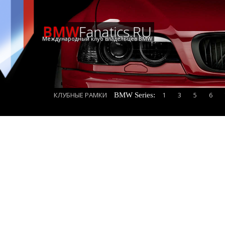
BMW
Fanatics.RU
Международный клуб владельцев BMW
КЛУБНЫЕ РАМКИ
1
3
5
6
BMW Series: