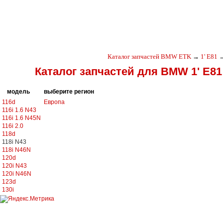
Каталог запчастей BMW ETK
→
1' E81
Каталог запчастей для BMW 1' E81
модель
выберите регион
116d
Европа
116i 1.6 N43
116i 1.6 N45N
116i 2.0
118d
118i N43
118i N46N
120d
120i N43
120i N46N
123d
130i