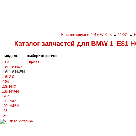
Каталог запчастей BMW ETK
→
1' E81
→
Каталог запчастей для BMW 1' E81 H
модель
выберите регион
116d
Европа
116i 1.6 N43
116i 1.6 N45N
116i 2.0
118d
118i N43
118i N46N
120d
120i N43
120i N46N
123d
130i