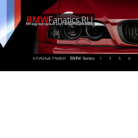
BMW
Fanatics.RU
Международный клуб владельцев BMW
КЛУБНЫЕ РАМКИ
1
3
5
6
BMW Series: