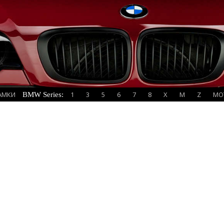
АМКИ
1
3
5
6
7
8
X
M
Z
MO
BMW Series: