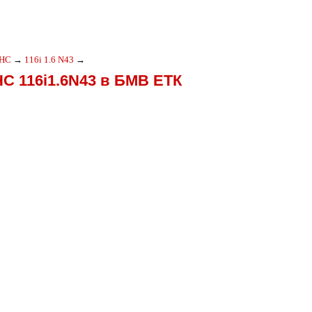
HC
→
116i 1.6 N43
→
HC 116i1.6N43 в БМВ ЕТК