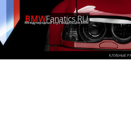
BMW
Fanatics.RU
Международный клуб владельцев BMW
КЛУБНЫЕ Р