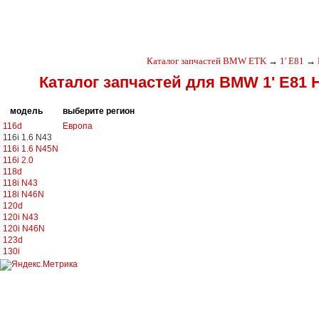
Каталог запчастей BMW ETK
→
1' E81
→
Каталог запчастей для BMW 1' E81 
модель
выберите регион
116d
Европа
116i 1.6 N43
116i 1.6 N45N
116i 2.0
118d
118i N43
118i N46N
120d
120i N43
120i N46N
123d
130i