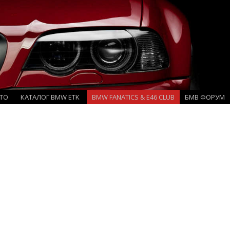
TO
КАТАЛОГ BMW ETK
BMW FANATICS & E46 CLUB
БМВ ФОРУМ