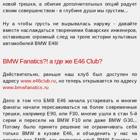
новой трешки, а обилие дополнительных опций радует
своим совершенством - в глубине души мы грустим...
Ну а чтобы грусть не вырывалась наружу - давайте
вместе наслаждаться творениями баварских инженеров,
оставивших огромный след на тропе истории культовых
автомобилей BMW E46!
BMW Fanatics?! а где же E46 Club?
Действительно, раньше наш клуб был доступен по
адресу
www.e46club.ru
, но теперь открывается по адресу
www.bmwfanatics.ru
Дело в том что БМВ Е46 начала устаревать и многие
фанаты начали пересаживаться на более современные
трешки, например Е90, или F30, многие ушли в стан 5-й
серии и пересели на BMW F10 или даже BMW G30...
Потому было принято решение не ограничивать себя
только BMW в кузове E46, и объеденить у нас на
ресурсе все БМВ: так появился клуб BMW Fanatics, и